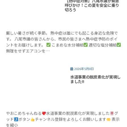
【熱中症対策】八尾市議が緊急
呼びかけ！この夏を安全に乗り
切ろう
厳しい暑さが続く季節。 熱中症は誰にでも起こる身近な危険で
す。 八尾市議の皆さんから、市民の皆さまへ熱中症予防のポイ
ントをお届けします。
こまめな水分補給
適切な塩分補給
無理をせずエアコンを…
2026年5月8日
水道事業の脱炭素化が実現し
ました!!
やおこめちゃんねる
水道事業の脱炭素化が実現しました
グ
ッド
ボタン
チャンネル登録をよろしくお願いします
表示
を縮小