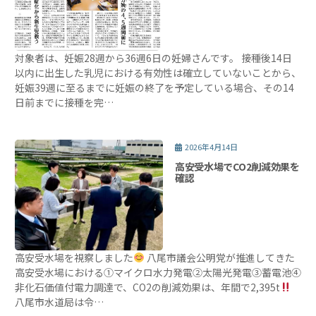
対象者は、妊娠28週から36週6日の妊婦さんです。 接種後14日
以内に出生した乳児における有効性は確立していないことから、
妊娠39週に至るまでに妊娠の終了を予定している場合、その14
日前までに接種を完…
2026年4月14日
高安受水場でCO2削減効果を
確認
高安受水場を視察しました
八尾市議会公明党が推進してきた
高安受水場における①マイクロ水力発電②太陽光発電③蓄電池④
非化石価値付電力調達で、CO2の削減効果は、年間で2,395t
八尾市水道局は令…