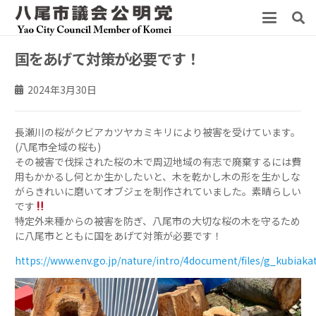
国をあげて対策が必要です！
2024年3月30日
長瀬川の桜がクビアカツヤカミキリにより被害を受けています。
(八尾市全域の桜も)
その被害で伐採された桜の木で周辺地域の有志で廃棄するには費
用もかかるし何とか生かしたいと、木を乾かし木の形を生かしな
がらきれいに磨いてオブジェを制作されていました。素晴らしい
です
特定外来種からの被害を防ぎ、八尾市の大切な桜の木を守るため
に八尾市とともに国をあげて対策が必要です！
https://www.env.go.jp/nature/intro/4document/files/g_kubiakat