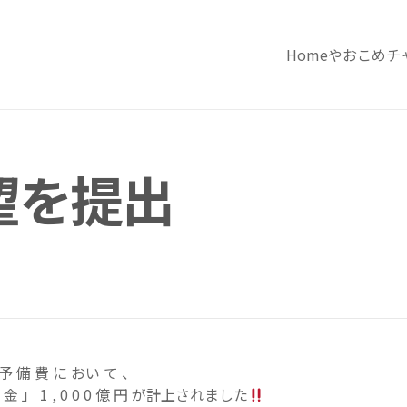
Home
やおこめチ
望を提出
 予 備 費 に おい て 、
 金 」 1 , 0 0 0 億 円 が計上されました