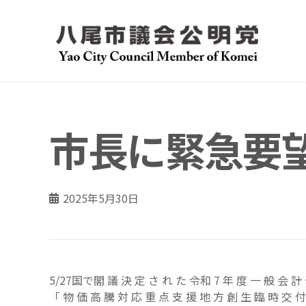
市長に緊急要
2025年5月30日
5/27国で閣 議 決 定 さ れ た 令和 7 年 度 一 般 会 計
「 物 価 高 騰 対 応 重 点 支 援 地 方 創 生 臨 時 交 付