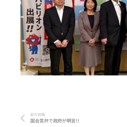
前の投稿
国会答弁で政府が明言!!