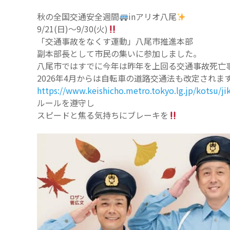
秋の全国交通安全週間
inアリオ八尾
9/21(日)〜9/30(火)
「交通事故をなくす運動」八尾市推進本部
副本部長として市民の集いに参加しました。
八尾市ではすでに今年は昨年を上回る交通事故死亡
2026年4月からは自転車の道路交通法も改定されま
https://www.keishicho.metro.tokyo.lg.jp/kotsu/ji
ルールを遵守し
スピードと焦る気持ちにブレーキを