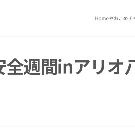
Home
やおこめチ
全週間inアリオ