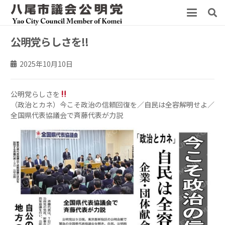
公明党らしさを!!
2025年10月10日
公明党らしさを
（政治とカネ）今こそ政治の信頼回復を／自民は全容解明せよ／
全国県代表協議会で斉藤代表が力説